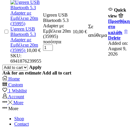
Quick
Ugreen USB
view
Bluetooth 5.3
Προσθήκη
Adapter με
Σε
στο
Ugreen USB
Εμβέλεια 20m
10,00
€
καλάθι
Bluetooth 5.3
απόθεμα
(35995)
Delete
Adapter με
ποσότητα
Added on:
Εμβέλεια 20m
August 9,
(35995)
10,00
€
2026
SKU:
6941876239955
Apply
Ask for an estimate
Add all to cart
Home
Custom
1
Wishlist
Account
More
More
Shop
Contact