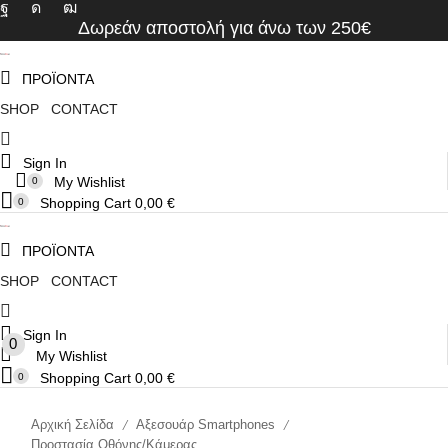
Facebook
Instagram
Youtube
Δωρεάν αποστολή για άνω των 250€
ΠΡΟΪΟΝΤΑ
SHOP
CONTACT
Sign In
My Wishlist
0
Shopping Cart
0,00
€
0
ΠΡΟΪΟΝΤΑ
SHOP
CONTACT
Sign In
0
My Wishlist
Shopping Cart
0,00
€
0
Αρχική Σελίδα
Αξεσουάρ Smartphones
/
/
Προστασία Οθόνης/Κάμερας