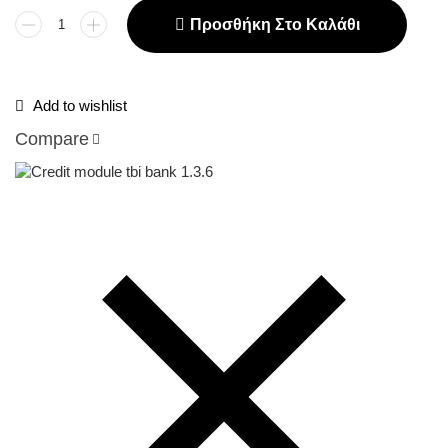
Spigen
Προσθήκη Στο Καλάθι
Glass
tR
Optik
Add to wishlist
Προστασία
Compare
Κάμερας
Tempered
Glass
για
το
iPhone
16
/
16
Plus
ποσότητα