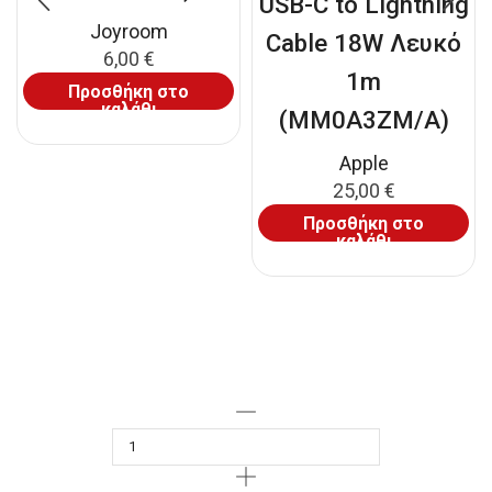
USB-C to Lightning
Joyroom
Cable 18W Λευκό
6,00
€
1m
Προσθήκη στο
καλάθι
(MM0A3ZM/A)
Apple
25,00
€
Προσθήκη στο
καλάθι