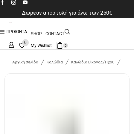
Δωρεάν αποστολή για άνω των 250€
ΠΡΟΪΟΝΤΑ
SHOP
CONTACT
0
My Wishlist
0
/
/
/
Αρχική σελίδα
Καλώδια
Καλώδια Είκονας/Ήχου