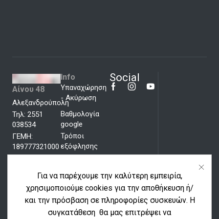
Social
Info
Υπαναχώρηση
Αίνου 48
- Ακύρωση
Αλεξανδρούπολη
Βαθμολογία
Τηλ: 2551
google
038534
Τρόποι
ΓΕΜΗ:
εξόφλησης
189777321000
Cookies και
πολιτική
Για να παρέχουμε την καλύτερη εμπειρία,
απορρήτου
χρησιμοποιούμε cookies για την αποθήκευση ή/
Όροι χρήσης
και την πρόσβαση σε πληροφορίες συσκευών. Η
συγκατάθεση θα μας επιτρέψει να