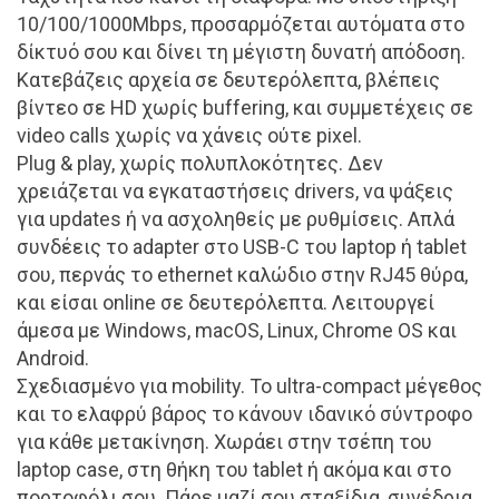
10/100/1000Mbps, προσαρμόζεται αυτόματα στο
δίκτυό σου και δίνει τη μέγιστη δυνατή απόδοση.
Κατεβάζεις αρχεία σε δευτερόλεπτα, βλέπεις
βίντεο σε HD χωρίς buffering, και συμμετέχεις σε
video calls χωρίς να χάνεις ούτε pixel.
Plug & play, χωρίς πολυπλοκότητες. Δεν
χρειάζεται να εγκαταστήσεις drivers, να ψάξεις
για updates ή να ασχοληθείς με ρυθμίσεις. Απλά
συνδέεις το adapter στο USB-C του laptop ή tablet
σου, περνάς το ethernet καλώδιο στην RJ45 θύρα,
και είσαι online σε δευτερόλεπτα. Λειτουργεί
άμεσα με Windows, macOS, Linux, Chrome OS και
Android.
Σχεδιασμένο για mobility. Το ultra-compact μέγεθος
και το ελαφρύ βάρος το κάνουν ιδανικό σύντροφο
για κάθε μετακίνηση. Χωράει στην τσέπη του
laptop case, στη θήκη του tablet ή ακόμα και στο
πορτοφόλι σου. Πάρε μαζί σου σταξίδια, συνέδρια,