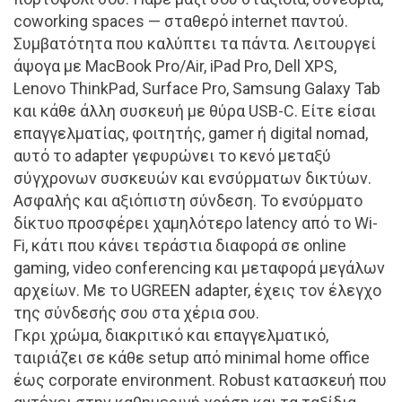
coworking spaces — σταθερό internet παντού.
Συμβατότητα που καλύπτει τα πάντα. Λειτουργεί
άψογα με MacBook Pro/Air, iPad Pro, Dell XPS,
Lenovo ThinkPad, Surface Pro, Samsung Galaxy Tab
και κάθε άλλη συσκευή με θύρα USB-C. Είτε είσαι
επαγγελματίας, φοιτητής, gamer ή digital nomad,
αυτό το adapter γεφυρώνει το κενό μεταξύ
σύγχρονων συσκευών και ενσύρματων δικτύων.
Ασφαλής και αξιόπιστη σύνδεση. Το ενσύρματο
δίκτυο προσφέρει χαμηλότερο latency από το Wi-
Fi, κάτι που κάνει τεράστια διαφορά σε online
gaming, video conferencing και μεταφορά μεγάλων
αρχείων. Με το UGREEN adapter, έχεις τον έλεγχο
της σύνδεσής σου στα χέρια σου.
Γκρι χρώμα, διακριτικό και επαγγελματικό,
ταιριάζει σε κάθε setup από minimal home office
έως corporate environment. Robust κατασκευή που