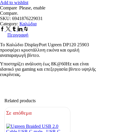
male
Add to wishlist
-
Compare
Please, enable
DisplayPort
Compare.
male
SKU:
6941876229031
1m
Category:
Καλώδια
Μαύρο
Facebook
Twitter
Tumblr
Linkedin
Houzz
ποσότητα
Περιγραφή
Το Καλώδιο DisplayPort Ugreen DP120 25903
προσφέρει κρυστάλλινη εικόνα και ομαλή
αναπαραγωγή βίντεο.
Υποστηρίζει ανάλυση έως 8K@60Hz και είναι
ιδανικό για gaming και επεξεργασία βίντεο υψηλής
ευκρίνειας.
Related products
Σε απόθεμα