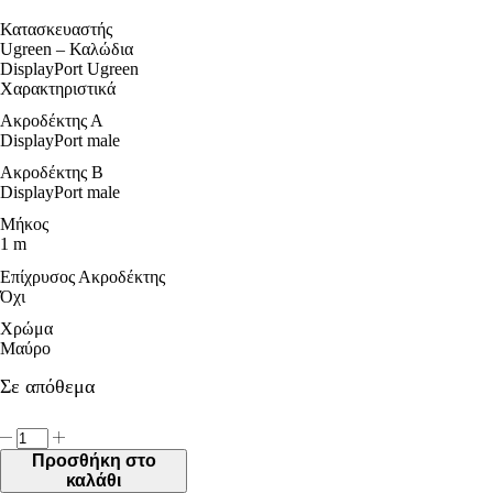
Κατασκευαστής
Ugreen – Καλώδια
DisplayPort Ugreen
Χαρακτηριστικά
Ακροδέκτης Α
DisplayPort male
Ακροδέκτης B
DisplayPort male
Μήκος
1 m
Επίχρυσος Ακροδέκτης
Όχι
Χρώμα
Μαύρο
Σε απόθεμα
Ugreen
Cable
Προσθήκη στο
DisplayPort
καλάθι