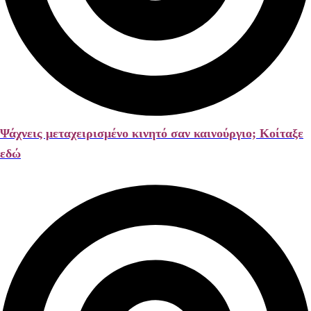
Ψάχνεις μεταχειρισμένο κινητό σαν καινούργιο; Κοίταξε
εδώ