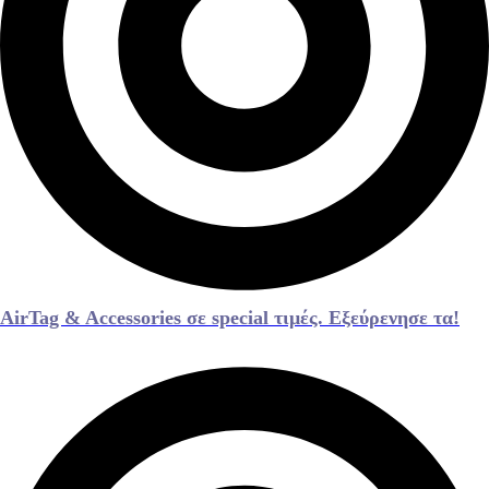
AirTag & Accessories σε special τιμές. Εξεύρενησε τα!