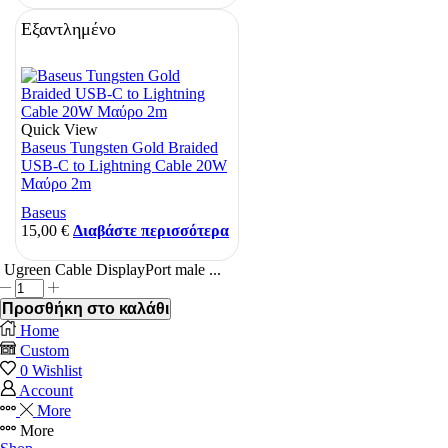
Εξαντλημένο
Quick View
Baseus Tungsten Gold Braided
USB-C to Lightning Cable 20W
Μαύρο 2m
Baseus
15,00
€
Διαβάστε περισσότερα
Ugreen Cable DisplayPort male ...
Ugreen
Cable
Προσθήκη στο καλάθι
DisplayPort
Home
male
Custom
-
0
Wishlist
DisplayPort
Account
male
More
1m
Μαύρο
More