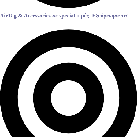
AirTag & Accessories σε special τιμές. Εξεύρενησε τα!