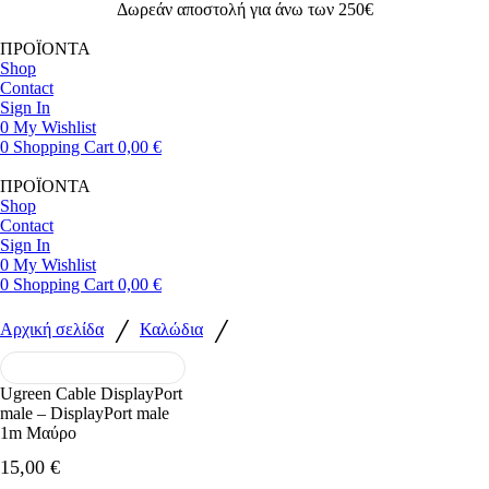
Facebook
Instagram
Youtube
Δωρεάν αποστολή για άνω των 250€
ΠΡΟΪΟΝΤΑ
Shop
Contact
Sign In
0
My Wishlist
0
Shopping Cart
0,00
€
ΠΡΟΪΟΝΤΑ
Shop
Contact
Sign In
0
My Wishlist
0
Shopping Cart
0,00
€
/
/
Αρχική σελίδα
Καλώδια
Ugreen Cable DisplayPort
male – DisplayPort male
1m Μαύρο
15,00
€