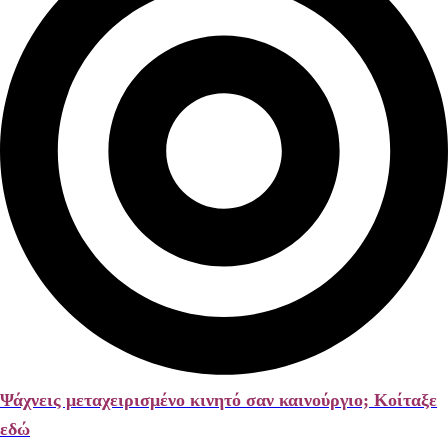
Ψάχνεις μεταχειρισμένο κινητό σαν καινούργιο; Κοίταξε
εδώ