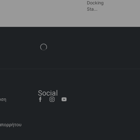
Docking
Sta...
Social
ωση
 απορρήτου