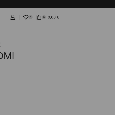
0,00
€
0
0
C
HDMI