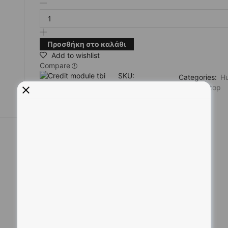
Προσθήκη στο καλάθι
Add to wishlist
Compare
SKU:
Categories:
Hu
6957303863839
PC & Laptop