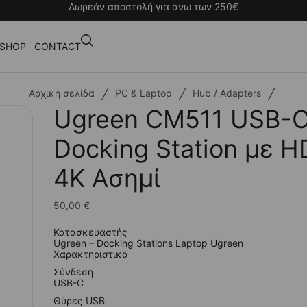
Δωρεάν αποστολή για άνω των 250€
SHOP
CONTACT
/
/
/
Αρχική σελίδα
PC & Laptop
Hub / Adapters
Ugreen CM511 USB-
Docking Station με 
4K Ασημί
50,00
€
Κατασκευαστής
Ugreen – Docking Stations Laptop Ugreen
Χαρακτηριστικά
Σύνδεση
USB-C
Θύρες USB