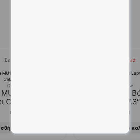
Related products
Σε απόθεμα
Σε απόθεμα
Quick View
Quick View
 MU105 Ασύρματο
Ugreen LP451 Βά
κι Celadon Green
Laptop έως 17.3
UGREEN
UGREEN
15,00
€
25,00
€
σθήκη στο καλάθι
Προσθήκη στο κα