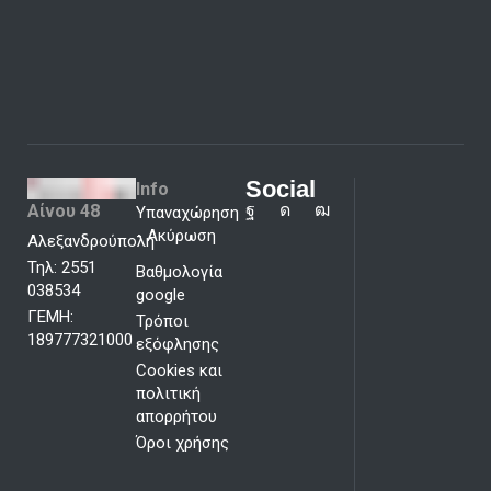
Social
Info
Αίνου 48
Υπαναχώρηση
- Ακύρωση
Αλεξανδρούπολη
Τηλ: 2551
Βαθμολογία
038534
google
ΓΕΜΗ:
Τρόποι
189777321000
εξόφλησης
Cookies και
πολιτική
απορρήτου
Όροι χρήσης