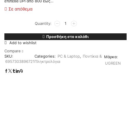
επίπεδα DPI από 800 έως…
Σε απόθεμα
Προσθήκη στο καλάθι
Add to wishlist
Compare
SKU:
Categories:
PC & Laptop
,
Ποντίκια &
Μάρκα:
6957303896721
Πληκτρολόγια
UGREEN