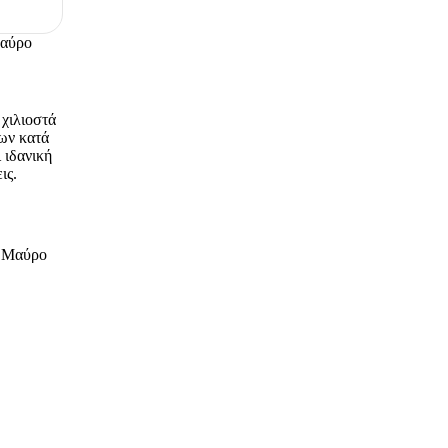
Μαύρο
 χιλιοστά
εων κατά
ι ιδανική
ις.
m Μαύρο