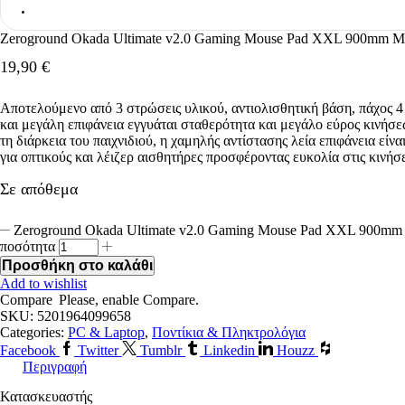
Zeroground Okada Ultimate v2.0 Gaming Mouse Pad XXL 900mm 
19,90
€
Αποτελούμενο από 3 στρώσεις υλικού, αντιολισθητική βάση, πάχος 4
και μεγάλη επιφάνεια εγγυάται σταθερότητα και μεγάλο εύρος κινήσ
τη διάρκεια του παιχνιδιού, η χαμηλής αντίστασης λεία επιφάνεια είνα
για οπτικούς και λέιζερ αισθητήρες προσφέροντας ευκολία στις κινήσε
Σε απόθεμα
Zeroground Okada Ultimate v2.0 Gaming Mouse Pad XXL 900m
ποσότητα
Προσθήκη στο καλάθι
Add to wishlist
Compare
Please, enable Compare.
SKU:
5201964099658
Categories:
PC & Laptop
,
Ποντίκια & Πληκτρολόγια
Facebook
Twitter
Tumblr
Linkedin
Houzz
Περιγραφή
Κατασκευαστής