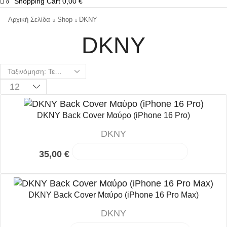
Shopping Cart
0,00
€
0
Αρχική Σελίδα
Shop
DKNY
DKNY
Products
per
page
DKNY Back Cover Μαύρο (iPhone 16 Pro)
DKNY
35,00
€
Προσθήκη στο καλάθι
DKNY Back Cover Μαύρο (iPhone 16 Pro Max)
DKNY