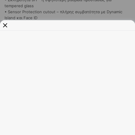
tempered glass
• Sensor Protection cutout – πλήρης συμβατότητα με Dynamic
Island και Face ID
• Oleophobic coating – αντίσταση σε δαχτυλιές, λίπη και σημάδια
• 100% πραγματικό σκληρυμένο γυαλί (Real Glass) για μέγιστη
διαύγεια
• Συμβατό με θήκες Spigen (Case Friendly) – δεν τρίβεται με θήκη
• Σύστημα EZ Fit για εύκολη τοποθέτηση χωρίς φυσαλίδες σε
δευτερόλεπτα
• Πακέτο 2 τεμαχίων – μεγαλύτερη αξία και πάντα ένα εφεδρικό
Σε απόθεμα
Προσθήκη στο καλάθι
Add to wishlist
Compare
Categories:
Αξεσουάρ Smartphones
,
Μάρκα:
Θήκες Κινητών
,
Προστασία Οθόνης/
Κάμερας
SPIGEN