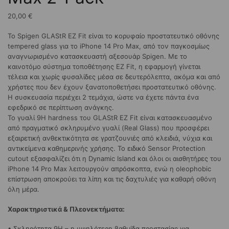
20,00
€
Το Spigen GLAStR EZ Fit είναι το κορυφαίο προστατευτικό οθόνης
tempered glass για το iPhone 14 Pro Max, από τον παγκοσμίως
αναγνωρισμένο κατασκευαστή αξεσουάρ Spigen. Με το
καινοτόμο σύστημα τοποθέτησης EZ Fit, η εφαρμογή γίνεται
τέλεια και χωρίς φυσαλίδες μέσα σε δευτερόλεπτα, ακόμα και από
χρήστες που δεν έχουν ξανατοποθετήσει προστατευτικό οθόνης.
Η συσκευασία περιέχει 2 τεμάχια, ώστε να έχετε πάντα ένα
εφεδρικό σε περίπτωση ανάγκης.
Το γυαλί 9H hardness του GLAStR EZ Fit είναι κατασκευασμένο
από πραγματικό σκληρυμένο γυαλί (Real Glass) που προσφέρει
εξαιρετική ανθεκτικότητα σε γρατζουνιές από κλειδιά, νύχια και
αντικείμενα καθημερινής χρήσης. Το ειδικό Sensor Protection
cutout εξασφαλίζει ότι η Dynamic Island και όλοι οι αισθητήρες του
iPhone 14 Pro Max λειτουργούν απρόσκοπτα, ενώ η oleophobic
επίστρωση αποκρούει τα λίπη και τις δαχτυλιές για καθαρή οθόνη
όλη μέρα.
Χαρακτηριστικά & Πλεονεκτήματα:
• Σκληρότητα 9H – η υψηλότερη βαθμίδα προστασίας για