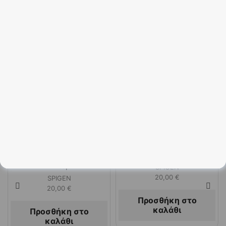
Related Products
QUICK VIEW
QUICK VIEW
Spigen Glas.tR EZ Fit
Spigen tR EZ Fit HD
Tempered Glass για
Tempered Glass 2τμχ
Samsung Galaxy S24 Ultra
(Galaxy S25 Ultra)
– 2 τεμ.
SPIGEN
20,00
€
SPIGEN
20,00
€
Προσθήκη στο
καλάθι
Προσθήκη στο
καλάθι