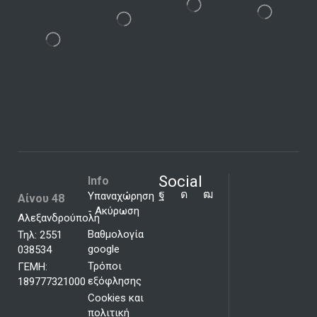
Social
Info
Υπαναχώρηση
Αίνου 48
- Ακύρωση
Αλεξανδρούπολη
Βαθμολογία
Τηλ: 2551
google
038534
Τρόποι
ΓΕΜΗ:
εξόφλησης
189777321000
Cookies και
πολιτική