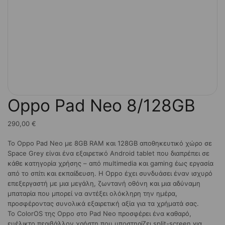
Oppo Pad Neo 8/128GB
290,00
€
Το Oppo Pad Neo με 8GB RAM και 128GB αποθηκευτικό χώρο σε
Space Grey είναι ένα εξαιρετικό Android tablet που διαπρέπει σε
κάθε κατηγορία χρήσης – από multimedia και gaming έως εργασία
από το σπίτι και εκπαίδευση. Η Oppo έχει συνδυάσει έναν ισχυρό
επεξεργαστή με μια μεγάλη, ζωντανή οθόνη και μια αδύναμη
μπαταρία που μπορεί να αντέξει ολόκληρη την ημέρα,
προσφέροντας συνολικά εξαιρετική αξία για τα χρήματά σας.
Το ColorOS της Oppo στο Pad Neo προσφέρει ένα καθαρό,
ευέλικτο περιβάλλον χρήστη που υποστηρίζει split-screen για