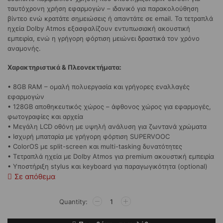
ταυτόχρονη χρήση εφαρμογών – ιδανικό για παρακολούθηση
βίντεο ενώ κρατάτε σημειώσεις ή απαντάτε σε email. Τα τετραπλά
ηχεία Dolby Atmos εξασφαλίζουν εντυπωσιακή ακουστική
εμπειρία, ενώ η γρήγορη φόρτιση μειώνει δραστικά τον χρόνο
αναμονής.
Χαρακτηριστικά & Πλεονεκτήματα:
• 8GB RAM – ομαλή πολυεργασία και γρήγορες εναλλαγές
εφαρμογών
• 128GB αποθηκευτικός χώρος – άφθονος χώρος για εφαρμογές,
φωτογραφίες και αρχεία
• Μεγάλη LCD οθόνη με υψηλή ανάλυση για ζωντανά χρώματα
• Ισχυρή μπαταρία με γρήγορη φόρτιση SUPERVOOC
• ColorOS με split-screen και multi-tasking δυνατότητες
• Τετραπλά ηχεία με Dolby Atmos για premium ακουστική εμπειρία
• Υποστήριξη stylus και keyboard για παραγωγικότητα (optional)
Σε απόθεμα