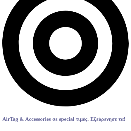
AirTag & Accessories σε special τιμές. Εξεύρενησε τα!