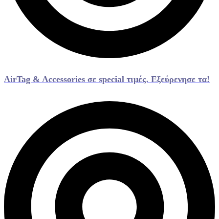
AirTag & Accessories σε special τιμές. Εξεύρενησε τα!