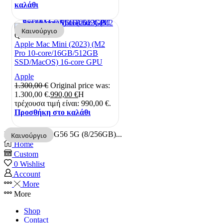
καλάθι
Καινούργιο
Quick View
Apple Mac Mini (2023) (M2
Pro 10-core/16GB/512GB
SSD/MacOS) 16-core GPU
Apple
1.300,00
€
Original price was:
1.300,00 €.
990,00
€
Η
τρέχουσα τιμή είναι: 990,00 €.
Προσθήκη στο καλάθι
Motorola Moto G56 5G (8/256GB)...
Καινούργιο
Home
Custom
0
Wishlist
Account
More
More
Shop
Contact